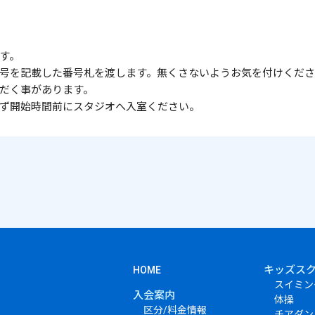
す。
号を記載した番号札を渡します。無くさないようお気を付けくだ
だく事があります。
ず開始時間前にスタジオへ入室ください。
キッズス
HOME
スイミン
入会案内
体操
区分/料金情報
チアダン