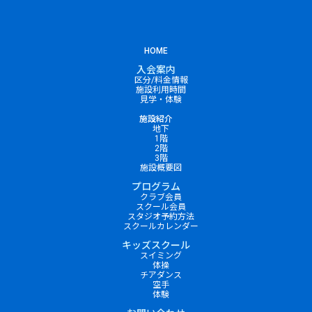
HOME
入会案内
区分/料金情報
施設利用時間
見学・体験
施設紹介
地下
1階
2階
3階
施設概要図
プログラム
クラブ会員
スクール会員
スタジオ予約方法
スクールカレンダー
キッズスクール
スイミング
体操
チアダンス
空手
体験