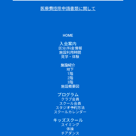
医療費控除申請書類に関して
HOME
入会案内
区分/料金情報
施設利用時間
見学・体験
施設紹介
地下
1階
2階
3階
施設概要図
プログラム
クラブ会員
スクール会員
スタジオ予約方法
スクールカレンダー
キッズスクール
スイミング
体操
チアダンス