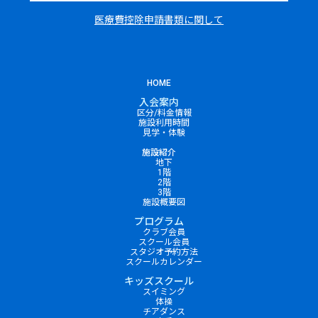
医療費控除申請書類に関して
HOME
入会案内
区分/料金情報
施設利用時間
見学・体験
施設紹介
地下
1階
2階
3階
施設概要図
プログラム
クラブ会員
スクール会員
スタジオ予約方法
スクールカレンダー
キッズスクール
スイミング
体操
チアダンス