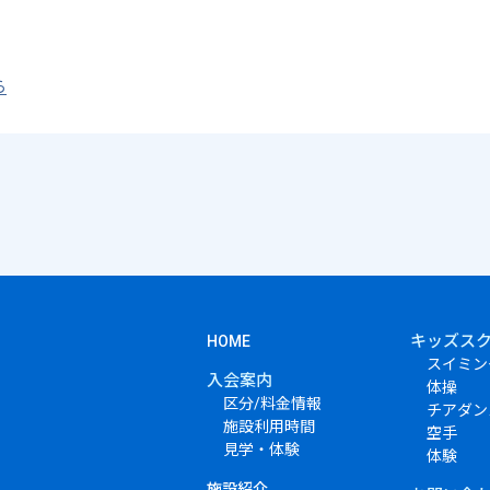
ら
キッズス
HOME
スイミン
入会案内
体操
区分/料金情報
チアダン
施設利用時間
空手
見学・体験
体験
施設紹介