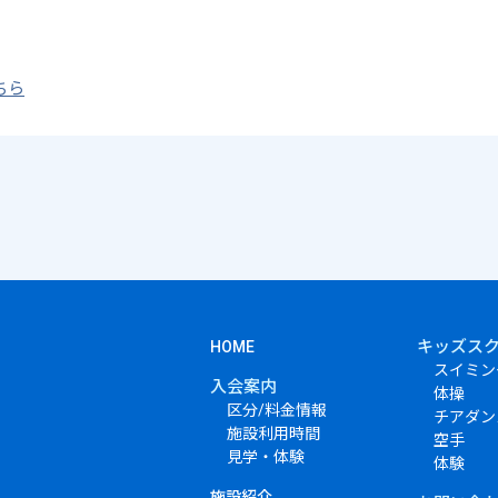
ちら
キッズス
HOME
スイミン
入会案内
体操
区分/料金情報
チアダン
施設利用時間
空手
見学・体験
体験
施設紹介