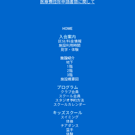
医療費控除申請書類に関して
HOME
入会案内
区分/料金情報
施設利用時間
見学・体験
施設紹介
地下
1階
2階
3階
施設概要図
プログラム
クラブ会員
スクール会員
スタジオ予約方法
スクールカレンダー
キッズスクール
スイミング
体操
チアダンス
空手
体験