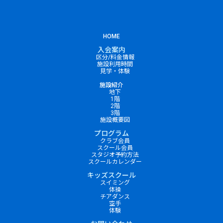
HOME
入会案内
区分/料金情報
施設利用時間
見学・体験
施設紹介
地下
1階
2階
3階
施設概要図
プログラム
クラブ会員
スクール会員
スタジオ予約方法
スクールカレンダー
キッズスクール
スイミング
体操
チアダンス
空手
体験