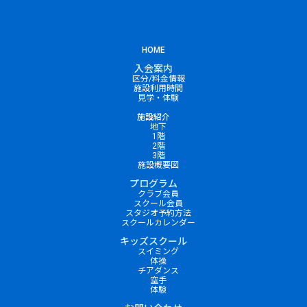
HOME
入会案内
区分/料金情報
施設利用時間
見学・体験
施設紹介
地下
1階
2階
3階
施設概要図
プログラム
クラブ会員
スクール会員
スタジオ予約方法
スクールカレンダー
キッズスクール
スイミング
体操
チアダンス
空手
体験