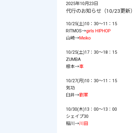
2025年10月23日
代行のお知らせ（10/23更新
10/25(土)10：30～11：15
RITMOS→
girls HIPHOP
山崎→
Meiko
10/25(土)17：30～18：15
ZUMBA
根本→
車
10/27(月)10：30～11：15
気功
臼井→
劉軍
10/30(木)13：00～13：00
シェイプ30
稲川→
川田