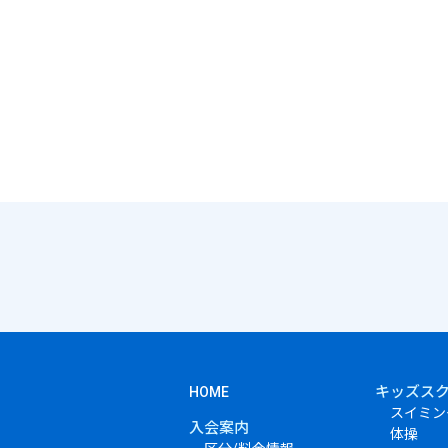
キッズス
HOME
スイミン
入会案内
体操