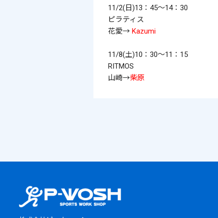
11/2(日)13：45～14：30
ピラティス
花愛→
Kazumi
11/8(土)10：30～11：15
RITMOS
山崎→
柴原