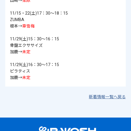
山崎→
柴原
11/15・22(土)17：30～18：15
ZUMBA
根本→
車雪梅
11/29(土)15：30～16：15
骨盤エクササイズ
加鹿→
未定
11/29(土)16：30～17：15
ピラティス
加鹿→
未定
新着情報一覧へ戻る