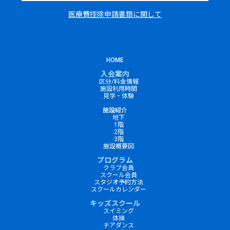
医療費控除申請書類に関して
HOME
入会案内
区分/料金情報
施設利用時間
見学・体験
施設紹介
地下
1階
2階
3階
施設概要図
プログラム
クラブ会員
スクール会員
スタジオ予約方法
スクールカレンダー
キッズスクール
スイミング
体操
チアダンス