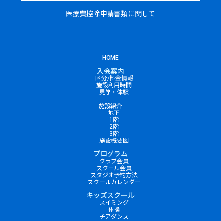
医療費控除申請書類に関して
HOME
入会案内
区分/料金情報
施設利用時間
見学・体験
施設紹介
地下
1階
2階
3階
施設概要図
プログラム
クラブ会員
スクール会員
スタジオ予約方法
スクールカレンダー
キッズスクール
スイミング
体操
チアダンス