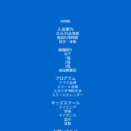
HOME
入会案内
区分/料金情報
施設利用時間
見学・体験
施設紹介
地下
1階
2階
3階
施設概要図
プログラム
クラブ会員
スクール会員
スタジオ予約方法
スクールカレンダー
キッズスクール
スイミング
体操
チアダンス
空手
体験