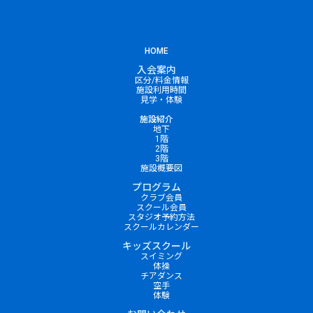
HOME
入会案内
区分/料金情報
施設利用時間
見学・体験
施設紹介
地下
1階
2階
3階
施設概要図
プログラム
クラブ会員
スクール会員
スタジオ予約方法
スクールカレンダー
キッズスクール
スイミング
体操
チアダンス
空手
体験