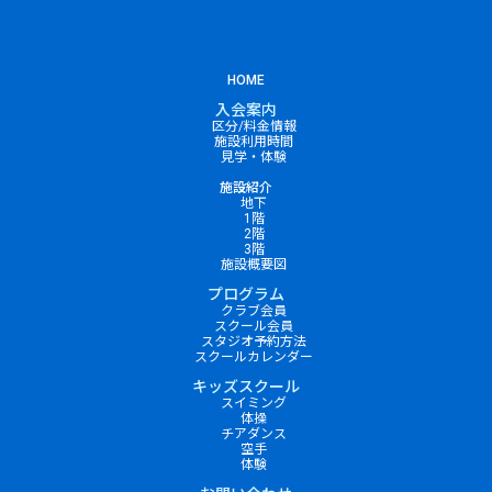
HOME
入会案内
区分/料金情報
施設利用時間
見学・体験
施設紹介
地下
1階
2階
3階
施設概要図
プログラム
クラブ会員
スクール会員
スタジオ予約方法
スクールカレンダー
キッズスクール
スイミング
体操
チアダンス
空手
体験