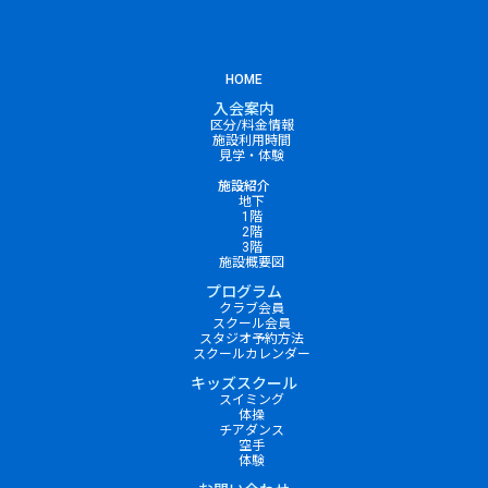
HOME
入会案内
区分/料金情報
施設利用時間
見学・体験
施設紹介
地下
1階
2階
3階
施設概要図
プログラム
クラブ会員
スクール会員
スタジオ予約方法
スクールカレンダー
キッズスクール
スイミング
体操
チアダンス
空手
体験