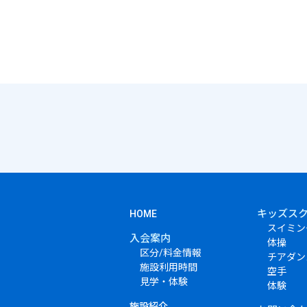
キッズス
HOME
スイミン
入会案内
体操
区分/料金情報
チアダン
施設利用時間
空手
見学・体験
体験
施設紹介