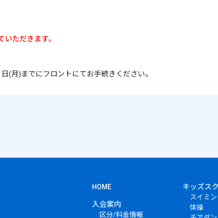
せていただきます。
０日(月)までにフロントにてお手続きください。
キッズス
HOME
スイミン
入会案内
体操
区分/料金情報
チアダン